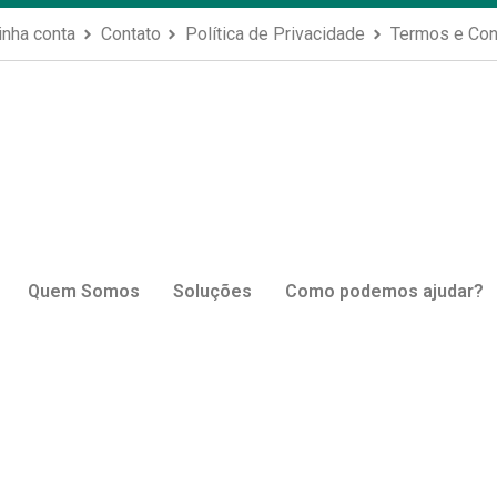
nha conta
Contato
Política de Privacidade
Termos e Co
 world!
julho, 2024
ordPress. This is your first post. Edit or delete it, then sta
Quem Somos
Soluções
Como podemos ajudar?
m comentário
eço de e-mail não será publicado.
Campos obrigatórios s