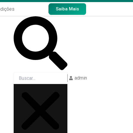
ndições
Saiba Mais
Search
rt writing!
admin
ão marcados